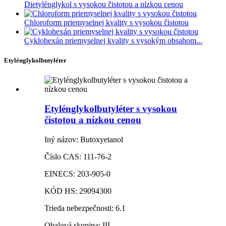
Dietylénglykol s vysokou čistotou a nízkou cenou
Chloroform priemyselnej kvality s vysokou čistotou
Cyklohexán priemyselnej kvality s vysokým obsahom...
Etylénglykolbutyléter
Etylénglykolbutyléter s vysokou
čistotou a nízkou cenou
Iný názov: Butoxyetanol
Číslo CAS: 111-76-2
EINECS: 203-905-0
KÓD HS: 29094300
Trieda nebezpečnosti: 6.1
Obalová skupina: III