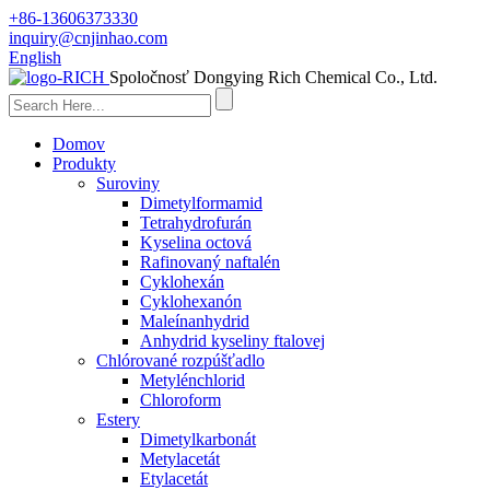
+86-13606373330
inquiry@cnjinhao.com
English
Spoločnosť Dongying Rich Chemical Co., Ltd.
Domov
Produkty
Suroviny
Dimetylformamid
Tetrahydrofurán
Kyselina octová
Rafinovaný naftalén
Cyklohexán
Cyklohexanón
Maleínanhydrid
Anhydrid kyseliny ftalovej
Chlórované rozpúšťadlo
Metylénchlorid
Chloroform
Estery
Dimetylkarbonát
Metylacetát
Etylacetát