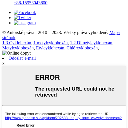
+86-15953043600
© Autorské práva - 2010 – 2023: Všetky práva vyhradené.
Mapa
stránok
1 3 Cyklohexán
,
1 metylcyklohexán
,
1 2 Dimetylcyklohexán
,
Metylcyklohexán
,
Etylcyklohexán
,
Chlórcyklohexán
,
Odoslať e-mail
x