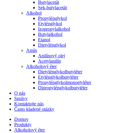
Butylacetát
Sek-butylacetát
Alkohol
Propylénglykol
Etylénglykol
Izopropylalkohol
Butylalkohol
Etanol
Dietylénglykol
Amín
Anilínový olej
Acetylanilín
Alkoholový éter
Dietylénglykolbutyléter
Etylénglykolbutyléter
Propylénglykolmonoetyléter
Dipropylénglykolbutyléter
O nás
Správy
Kontaktujte nás
Často kladené otázky
Domov
Produkty
Alkoholový éter