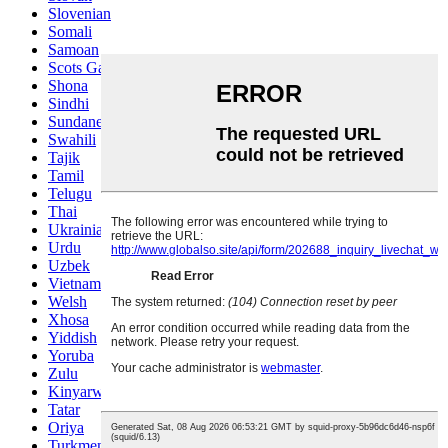
Slovenian
Somali
Samoan
Scots Gaelic
Shona
Sindhi
Sundanese
Swahili
Tajik
Tamil
Telugu
Thai
Ukrainian
Urdu
Uzbek
Vietnamese
Welsh
Xhosa
Yiddish
Yoruba
Zulu
Kinyarwanda
Tatar
Oriya
Turkmen