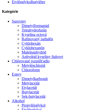
Etylénglykolbutyléter
Kategórie
Suroviny
Dimetylformamid
Tetrahydrofurán
Kyselina octová
Rafinovaný naftalén
Cyklohexán
Cyklohexanón
Maleínanhydrid
Anhydrid kyseliny ftalovej
Chlórované rozpúšťadlo
Metylénchlorid
Chloroform
Estery
Dimetylkarbonát
Metylacetát
Etylacetát
Butylacetát
Sek-butylacetát
Alkohol
Propylénglykol
Etylénglykol