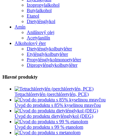
Izopropylalkohol
Butylalkohol
Etanol
Dietylénglykol
Amín
Anilínový olej
Acetylanilín
Alkoholový éter
Dietylénglykolbutyléter
Etylénglykolbutyléter
Propylénglykolmonoetyléter
Dipropylénglykolbutyléter
Hlavné produkty
Tetrachlóretylén (perchlóretylén, PCE)
Úvod do produktu s 85% kyselinou mravčou
Úvod do produktu dietylénglykol (DEG)
Úvod do produktu s 99 % etanolom