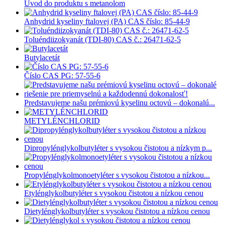
Úvod do produktu s metanolom
Anhydrid kyseliny ftalovej (PA) CAS číslo: 85-44-9
Toluéndiizokyanát (TDI-80) CAS č.: 26471-62-5
Butylacetát
Číslo CAS PG: 57-55-6
Predstavujeme našu prémiovú kyselinu octovú – dokonalú...
METYLÉNCHLORID
Dipropylénglykolbutyléter s vysokou čistotou a nízkym p...
Propylénglykolmonoetyléter s vysokou čistotou a nízkou...
Etylénglykolbutyléter s vysokou čistotou a nízkou cenou
Dietylénglykolbutyléter s vysokou čistotou a nízkou cenou