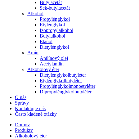
Butylacetát
Sek-butylacetát
Alkohol
Propylénglykol
Etylénglykol
Izopropylalkohol
Butylalkohol
Etanol
Dietylénglykol
Amín
Anilínový olej
Acetylanilín
Alkoholový éter
Dietylénglykolbutyléter
Etylénglykolbutyléter
Propylénglykolmonoetyléter
Dipropylénglykolbutyléter
O nás
Správy
Kontaktujte nás
Často kladené otázky
Domov
Produkty
Alkoholový éter