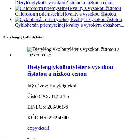
Dietylénglykol s vysokou čistotou a nízkou cenou
Chloroform priemyselnej kvality s vysokou čistotou
Cyklohexán priemyselnej kvality s vysokým obsahom...
Dietylénglykolbutyléter
Dietylénglykolbutyléter s vysokou
čistotou a nízkou cenou
Iný názov: Butyldiglykol
Číslo CAS: 112-34-5
EINECS: 203-961-6
KÓD HS: 29094300
dopyt
detail