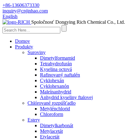
+86-13606373330
inquiry@cnjinhao.com
English
Spoločnosť Dongying Rich Chemical Co., Ltd.
Domov
Produkty
Suroviny
Dimetylformamid
Tetrahydrofurán
Kyselina octová
Rafinovaný naftalén
Cyklohexán
Cyklohexanón
Maleínanhydrid
Anhydrid kyseliny ftalovej
Chlórované rozpúšťadlo
Metylénchlorid
Chloroform
Estery
Dimetylkarbonát
Metylacetát
Etylacetát