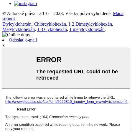
© Autorské práva - 2010 – 2023: Všetky práva vyhradené.
Mapa
stránok
Etylcyklohexán
,
Chlórcyklohexán
,
1 2 Dimetylcyklohexán
,
Metylcyklohexán
,
1 3 Cyklohexán
,
1 metylcyklohexán
,
Odoslať e-mail
x