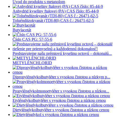
Úvod do produktu s metanolom
Anhydrid kyseliny ftalovej (PA) CAS číslo: 85-44-9
Toluéndiizokyanát (TDI-80) CAS č.: 26471-62-5
Butylacetát
Číslo CAS PG: 57-55-6
Predstavujeme našu prémiovú kyselinu octovú – dokonalú...
METYLÉNCHLORID
Dipropylénglykolbutyléter s vysokou čistotou a nízkym p...
Propylénglykolmonoetyléter s vysokou čistotou a nízkou...
Etylénglykolbutyléter s vysokou čistotou a nízkou cenou
Dietylénglykolbutyléter s vysokou čistotou a nízkou cenou