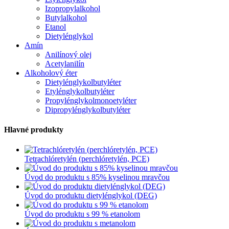
Izopropylalkohol
Butylalkohol
Etanol
Dietylénglykol
Amín
Anilínový olej
Acetylanilín
Alkoholový éter
Dietylénglykolbutyléter
Etylénglykolbutyléter
Propylénglykolmonoetyléter
Dipropylénglykolbutyléter
Hlavné produkty
Tetrachlóretylén (perchlóretylén, PCE)
Úvod do produktu s 85% kyselinou mravčou
Úvod do produktu dietylénglykol (DEG)
Úvod do produktu s 99 % etanolom