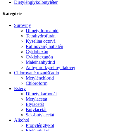
Dietylénglykolbutyléter
Kategórie
Suroviny
Dimetylformamid
Tetrahydrofurán
Kyselina octová
Rafinovaný naftalén
Cyklohexán
Cyklohexanón
Maleínanhydrid
Anhydrid kyseliny ftalovej
Chlórované rozpúšťadlo
Metylénchlorid
Chloroform
Estery
Dimetylkarbonát
Metylacetát
Etylacetát
Butylacetát
Sek-butylacetát
Alkohol
Propylénglykol
Etylénglykol