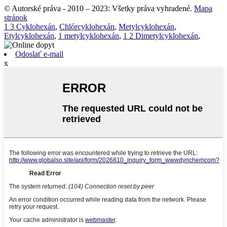
© Autorské práva - 2010 – 2023: Všetky práva vyhradené.
Mapa
stránok
1 3 Cyklohexán
,
Chlórcyklohexán
,
Metylcyklohexán
,
Etylcyklohexán
,
1 metylcyklohexán
,
1 2 Dimetylcyklohexán
,
Odoslať e-mail
x