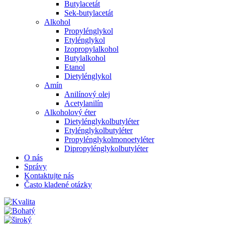
Butylacetát
Sek-butylacetát
Alkohol
Propylénglykol
Etylénglykol
Izopropylalkohol
Butylalkohol
Etanol
Dietylénglykol
Amín
Anilínový olej
Acetylanilín
Alkoholový éter
Dietylénglykolbutyléter
Etylénglykolbutyléter
Propylénglykolmonoetyléter
Dipropylénglykolbutyléter
O nás
Správy
Kontaktujte nás
Často kladené otázky