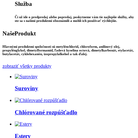
Služba
Či už ide o predpredaj alebo popredaj, poskytneme vám tie najlepšie služby, aby
ste sa s našimi produktmi oboznámili a mohli ich používať rýchlejšie.
Naše
Produkt
Hlavnými produktmi spoločnosti sú metylénchlorid, chloroform, anilínový olej,
propylénglykol, dimetylformamid, ľadová kyselina octová, dimetylkarbonát, etylacetát,
butylacetát, cyklohexanón, izopropylalkohol a tak ďalej.
zobraziť všetky produkty
Suroviny
Chlórované rozpúšťadlo
Estery