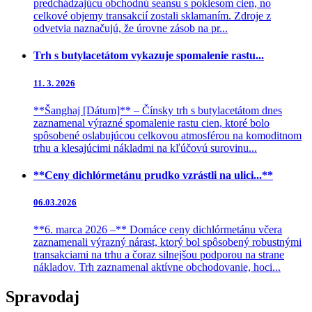
predchádzajúcu obchodnú seansu s poklesom cien, no
celkové objemy transakcií zostali sklamaním. Zdroje z
odvetvia naznačujú, že úrovne zásob na pr...
Trh s butylacetátom vykazuje spomalenie rastu...
11. 3. 2026
**Šanghaj [Dátum]** – Čínsky trh s butylacetátom dnes
zaznamenal výrazné spomalenie rastu cien, ktoré bolo
spôsobené oslabujúcou celkovou atmosférou na komoditnom
trhu a klesajúcimi nákladmi na kľúčovú surovinu...
**Ceny dichlórmetánu prudko vzrástli na ulici...**
06.03.2026
**6. marca 2026 –** Domáce ceny dichlórmetánu včera
zaznamenali výrazný nárast, ktorý bol spôsobený robustnými
transakciami na trhu a čoraz silnejšou podporou na strane
nákladov. Trh zaznamenal aktívne obchodovanie, hoci...
Spravodaj