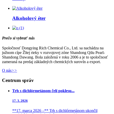
Alkoholový éter
Prečo si vybrať nás
Spoločnosť Dongying Rich Chemical Co., Ltd. sa nachádza na
južnom cípe Žltej rieky v rozvojovej zóne Shandong Qilu Pearl-
Shandong Dawang. Bola založená v roku 2006 a je to spoločnosť
zameraná na predaj základných chemických surovín a export.
O nás
>>
Centrum správ
Trh s dichlórmetánom čelí poklesu...
17. 3. 2026
**17. marca 2026 –** Trh s dichlórmetánom ukončil