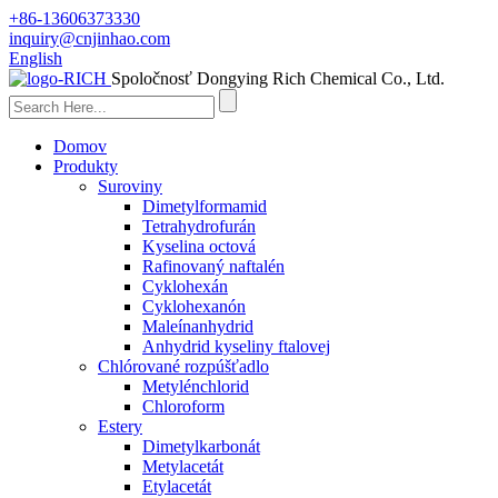
+86-13606373330
inquiry@cnjinhao.com
English
Spoločnosť Dongying Rich Chemical Co., Ltd.
Domov
Produkty
Suroviny
Dimetylformamid
Tetrahydrofurán
Kyselina octová
Rafinovaný naftalén
Cyklohexán
Cyklohexanón
Maleínanhydrid
Anhydrid kyseliny ftalovej
Chlórované rozpúšťadlo
Metylénchlorid
Chloroform
Estery
Dimetylkarbonát
Metylacetát
Etylacetát