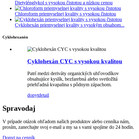
Dietylénglykol s vysokou čistotou a nízkou cenou
Chloroform priemyselnej kvality s vysokou čistotou
Cyklohexán priemyselnej kvality s vysokým obsahom...
Cyklohexanón
Cyklohexán CYC s vysokou kvalitou
Patrí medzi deriváty organických uhľovodíkov
obsahujúce kyslík, bezfarebná alebo svetložltá
priehľadná kvapalina s pôdnym zápachom.
dopyt
detail
Spravodaj
V prípade otázok ohľadom našich produktov alebo cenníka nám,
prosím, zanechajte svoj e-mail a my sa s vami spojíme do 24 hodín.
Dopyt na cenník