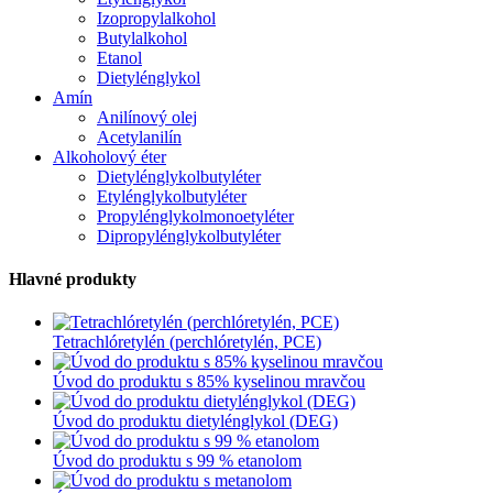
Izopropylalkohol
Butylalkohol
Etanol
Dietylénglykol
Amín
Anilínový olej
Acetylanilín
Alkoholový éter
Dietylénglykolbutyléter
Etylénglykolbutyléter
Propylénglykolmonoetyléter
Dipropylénglykolbutyléter
Hlavné produkty
Tetrachlóretylén (perchlóretylén, PCE)
Úvod do produktu s 85% kyselinou mravčou
Úvod do produktu dietylénglykol (DEG)
Úvod do produktu s 99 % etanolom