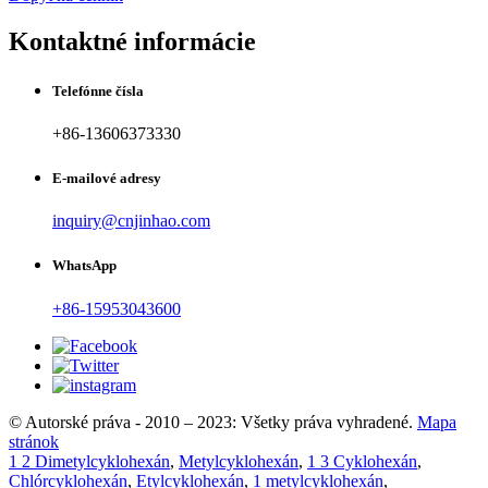
Kontaktné informácie
Telefónne čísla
+86-13606373330
E-mailové adresy
inquiry@cnjinhao.com
WhatsApp
+86-15953043600
© Autorské práva - 2010 – 2023: Všetky práva vyhradené.
Mapa
stránok
1 2 Dimetylcyklohexán
,
Metylcyklohexán
,
1 3 Cyklohexán
,
Chlórcyklohexán
,
Etylcyklohexán
,
1 metylcyklohexán
,