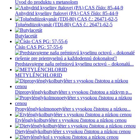
Úvod do produktu s metanolom
Anhydrid kyseliny ftalovej (PA) CAS číslo: 85-44-9
Toluéndiizokyanát (TDI-80) CAS č.: 26471-62-5
Butylacetát
Číslo CAS PG: 57-55-6
Predstavujeme našu prémiovú kyselinu octovú – dokonalú...
METYLÉNCHLORID
Dipropylénglykolbutyléter s vysokou čistotou a nízkym p...
Propylénglykolmonoetyléter s vysokou čistotou a nízkou...
Etylénglykolbutyléter s vysokou čistotou a nízkou cenou
Dietylénglykolbutyléter s vysokou čistotou a nízkou cenou